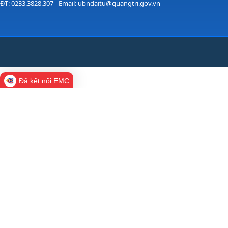
ĐT: 0233.3828.307 - Email: ubndaitu@quangtri.gov.vn
Đã kết nối EMC