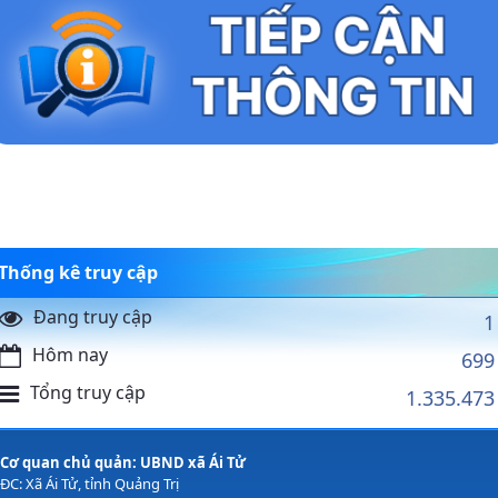
Thống kê truy cập
Đang truy cập
1
Hôm nay
699
Tổng truy cập
1.335.473
Cơ quan chủ quản: UBND xã Ái Tử
ĐC: Xã Ái Tử, tỉnh Quảng Trị