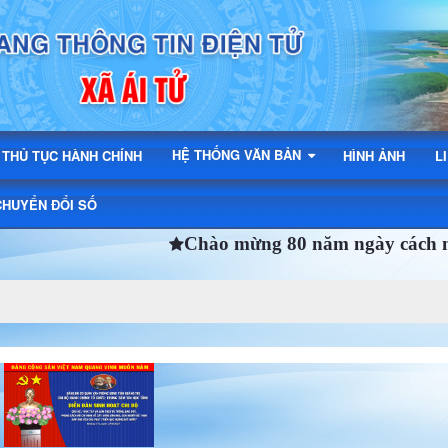
ong
HỆ THỐNG VĂN BẢN
THỦ TỤC HÀNH CHÍNH
HÌNH ẢNH
L
CHUYỂN ĐỔI SỐ
Chào mừng 80 năm ngày cách mạng t