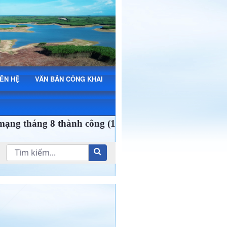
IÊN HỆ
VĂN BẢN CÔNG KHAI
háng 8 thành công (19/8/1945-19/8/2025) và Quốc kh