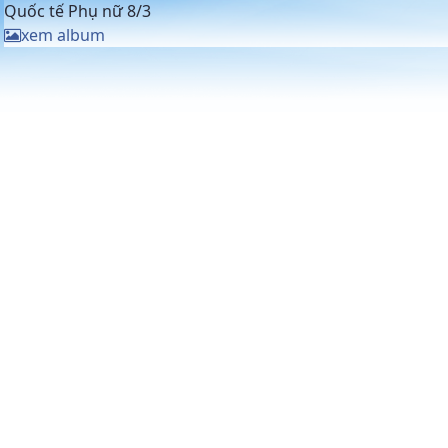
Quốc tế Phụ nữ 8/3
xem album