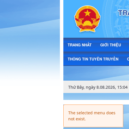
HÌNH ẢNH - Xã Triệu Ái - Triệu Ph
TRANG NHẤT
GIỚI THIỆU
THÔNG TIN TUYÊN TRUYỀN
Thứ Bảy, ngày 8.08.2026, 15:04
The selected menu does
not exist.