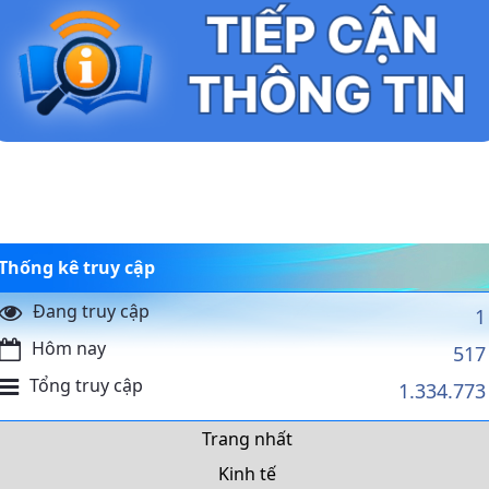
Thống kê truy cập
Đang truy cập
1
Hôm nay
517
Tổng truy cập
1.334.773
Trang nhất
Kinh tế