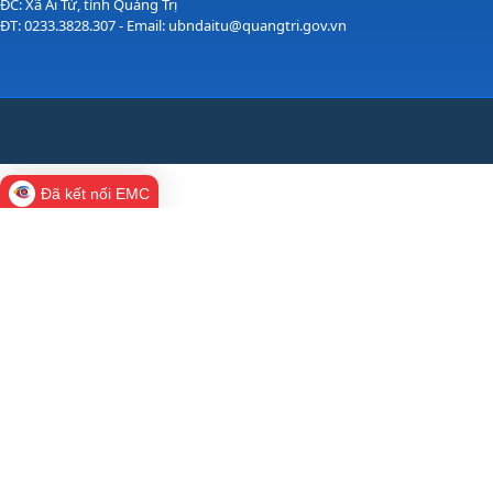
ĐC: Xã Ái Tử, tỉnh Quảng Trị
ĐT: 0233.3828.307 - Email: ubndaitu@quangtri.gov.vn
Đã kết nối EMC