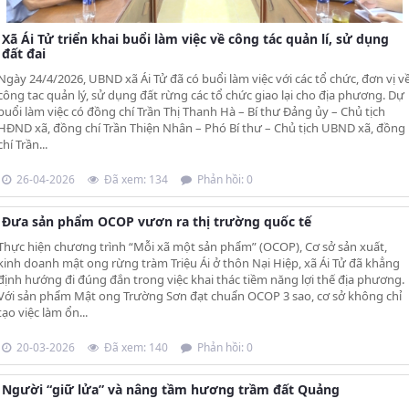
Xã Ái Tử triển khai buổi làm việc về công tác quản lí, sử dụng
đất đai
Ngày 24/4/2026, UBND xã Ái Tử đã có buổi làm việc với các tổ chức, đơn vị v
công tac quản lý, sử dụng đất rừng các tổ chức giao lại cho địa phương. Dự
buổi làm việc có đồng chí Trần Thị Thanh Hà – Bí thư Đảng ủy – Chủ tịch
HĐND xã, đồng chí Trần Thiện Nhân – Phó Bí thư – Chủ tịch UBND xã, đồng
chí Trần...
26-04-2026
Đã xem: 134
Phản hồi: 0
Đưa sản phẩm OCOP vươn ra thị trường quốc tế
Thực hiện chương trình “Mỗi xã một sản phẩm” (OCOP), Cơ sở sản xuất,
kinh doanh mật ong rừng tràm Triệu Ái ở thôn Nại Hiệp, xã Ái Tử đã khẳng
định hướng đi đúng đắn trong việc khai thác tiềm năng lợi thế địa phương.
Với sản phẩm Mật ong Trường Sơn đạt chuẩn OCOP 3 sao, cơ sở không chỉ
tạo việc làm ổn...
20-03-2026
Đã xem: 140
Phản hồi: 0
Người “giữ lửa” và nâng tầm hương trầm đất Quảng