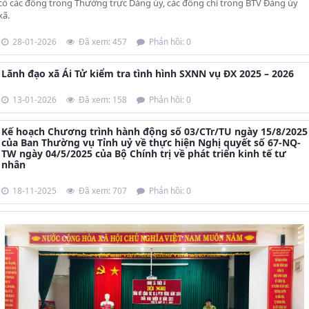
có các đồng trong Thường trực Dảng ủy, các đồng chí trong BTV Đảng ủy
xã.
28-01-2026
Đã xem: 457
Phản hồi: 0
Lãnh đạo xã Ái Tử kiểm tra tình hình SXNN vụ ĐX 2025 – 2026
13-01-2026
Đã xem: 158
Phản hồi: 0
Kế hoạch Chương trình hành động số 03/CTr/TU ngày 15/8/2025
của Ban Thường vụ Tỉnh uỷ về thực hiện Nghị quyết số 67-NQ-
TW ngày 04/5/2025 của Bộ Chính trị về phát triển kinh tế tư
nhân
18-11-2025
Đã xem: 707
Phản hồi: 0