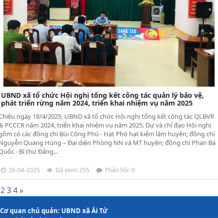
UBND xã tổ chức Hội nghị tổng kết công tác quản lý bảo vệ,
phát triển rừng năm 2024, triển khai nhiệm vụ năm 2025
Chiều ngày 18/4/2025, UBND xã tổ chức Hội nghị tổng kết công tác QLBVR
& PCCCR năm 2024, triển khai nhiệm vụ năm 2025. Dự và chỉ đạo Hội nghị
gồm có các đồng chí Bùi Công Phú - Hạt Phó hạt kiểm lâm huyện; đồng chí
Nguyễn Quang Hùng – Đại diện Phòng NN và MT huyện; đồng chí Phan Bá
Quốc - Bí thư Đảng...
26-04-2025
Đã xem: 255
Phản hồi: 0
1
2
3
4
»
Cơ quan chủ quản: UBND xã Ái Tử