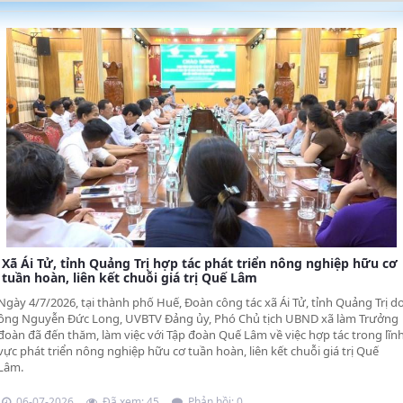
Xã Ái Tử, tỉnh Quảng Trị hợp tác phát triển nông nghiệp hữu cơ
tuần hoàn, liên kết chuỗi giá trị Quế Lâm
Ngày 4/7/2026, tại thành phố Huế, Đoàn công tác xã Ái Tử, tỉnh Quảng Trị d
ông Nguyễn Đức Long, UVBTV Đảng ủy, Phó Chủ tịch UBND xã làm Trưởng
đoàn đã đến thăm, làm việc với Tập đoàn Quế Lâm về việc hợp tác trong lĩn
vực phát triển nông nghiệp hữu cơ tuần hoàn, liên kết chuỗi giá trị Quế
Lâm.
06-07-2026
Đã xem: 45
Phản hồi: 0