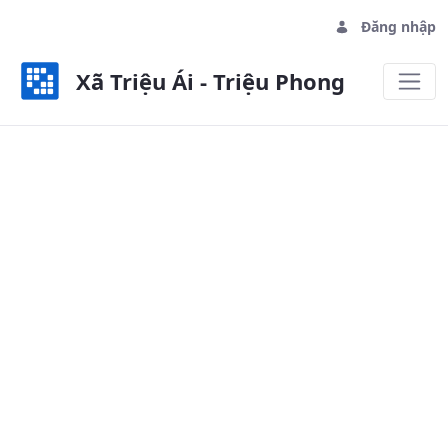
Đăng nhập
Xã Triệu Ái - Triệu Phong
DANH SÁCH ỦNG HỘ NHÀ TRUYỀN TH